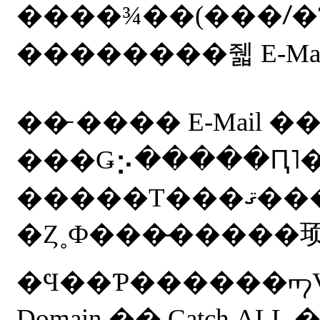
����¾��(���ꤷ�Ƥ�
�� ̵���� E-Mai
���Ǥ⡢�����Ԥ˥
�����Τ���ޤ
�Ȥ˳Ф���̵�����顼
�Ϥ��Ƥ������ᡢVa