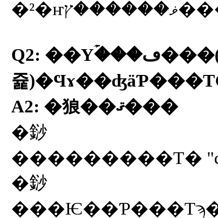
Q2: ��Υۡ���ڡ���(E�᡼�륢�ɥ
쥹)�Ϥɤ��ʤäƤ���
A2: �狼��ޤ���
�䤬
�䤬