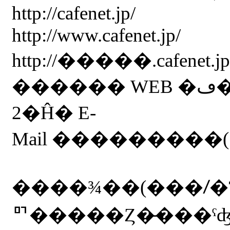
http://cafenet.jp/
http://www.cafenet.jp/
http://�����.cafenet.jp
��
2�Ĥ� E-
����¾��(���ꤷ�Ƥ��ʤ�