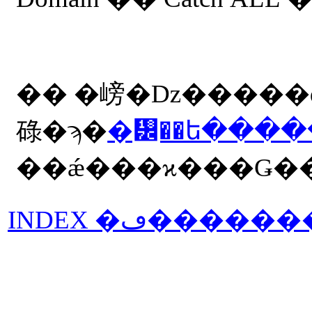
�� �嵭�ǲ�����ʤ����Ƥ
碌�ϡ�
�᡼��ե����
INDEX �ڡ����