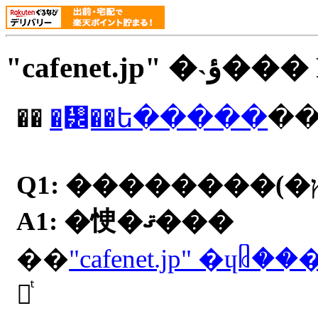
"cafenet.jp" �
��
�᡼��ե�����
��
A1: �㤤�ޤ���
��
"cafenet.jp" �ɥ
䡢ͭ